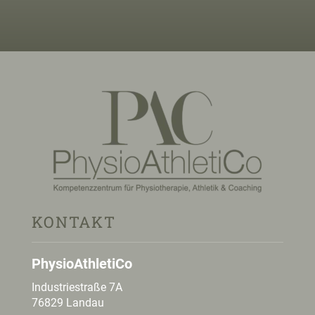
KONTAKT
PhysioAthletiCo
Industriestraße 7A
76829 Landau