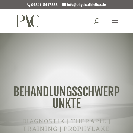
06341-5497888
info@physioathletico.de
BEHANDLUNGSSCHWERP
UNKTE
DIAGNOSTIK | THERAPIE |
TRAINING | PROPHYLAXE