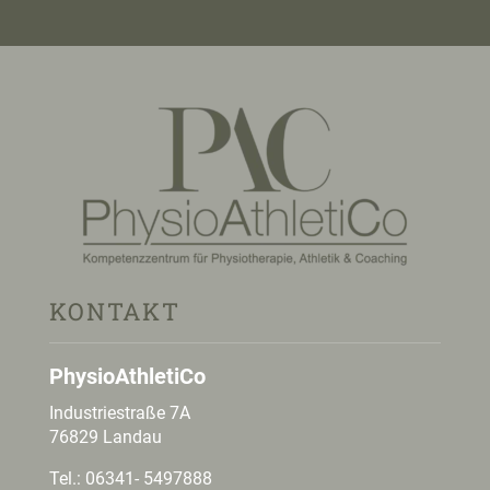
KONTAKT
PhysioAthletiCo
Industriestraße 7A
76829 Landau
Tel.:
06341- 5497888