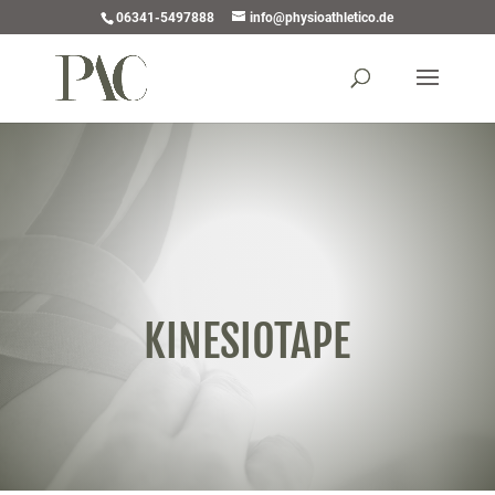
06341-5497888
info@physioathletico.de
KINESIOTAPE